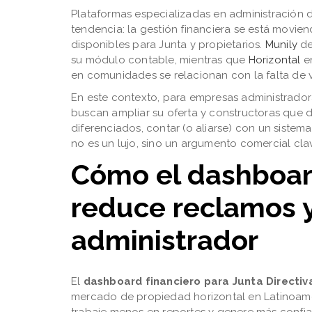
Plataformas especializadas en administración
tendencia: la gestión financiera se está movie
disponibles para Junta y propietarios.
Munily
de
su módulo contable, mientras que
Horizontal
en
en comunidades se relacionan con la falta de vi
En este contexto, para empresas administrado
buscan ampliar su oferta y constructoras que
diferenciados, contar (o aliarse) con un siste
no es un lujo, sino un argumento comercial cla
Cómo el dashboar
reduce reclamos y
administrador
El
dashboard financiero para Junta Directiv
mercado de propiedad horizontal en Latinoamér
trabaje menos en reportes y genere más confia