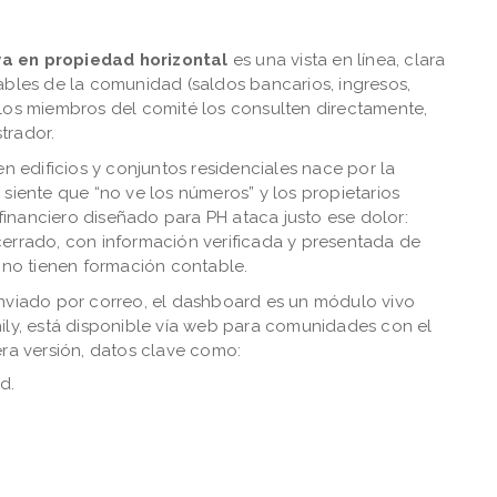
va en propiedad horizontal
es una vista en línea, clara
ables de la comunidad (saldos bancarios, ingresos,
 los miembros del comité los consulten directamente,
trador.
en edificios y conjuntos residenciales nace por la
siente que “no ve los números” y los propietarios
inanciero diseñado para PH ataca justo ese dolor:
cerrado, con información verificada y presentada de
s no tienen formación contable.
enviado por correo, el dashboard es un módulo vivo
ily, está disponible vía web para comunidades con el
era versión, datos clave como:
d.